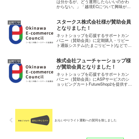
は分かるが、どう運用したらいいのかわ
からない。」「越境ECについて興味があ
るけど、何から始めたらいいのかわから
ず不安。」EC運用に従事している方の中
スタークス株式会社様が賛助会員
にはこういった不安を抱えている方がい
お知らせ
るのではないでしょうか？このセミナー
となりました！
ではEC運用のみならず、物流面から見た
ネットショップを応援するサポートカン
ECの今後、越境ECの現状まで各分野の
パニー（賛助会員）に定期購入・リピー
スペシャリストが物流・ECに関わる、あ
ト通販システム(たまごリピート)などで有
らゆる疑問を解決してくれます！
名な スタークス株式会社様を追加しまし
た！ ご協力ありがとうございます！
株式会社フューチャーショップ様
お知らせ
が賛助会員となりました！
ネットショップを応援するサポートカン
パニー（賛助会員）にASPサービスのシ
ョッピングカートFutureShop2を提供する
株式会社フューチャーショップ様を追加
しました！ ご協力ありがとうございま
す！
おもいやりライト運動への賛同を致しました