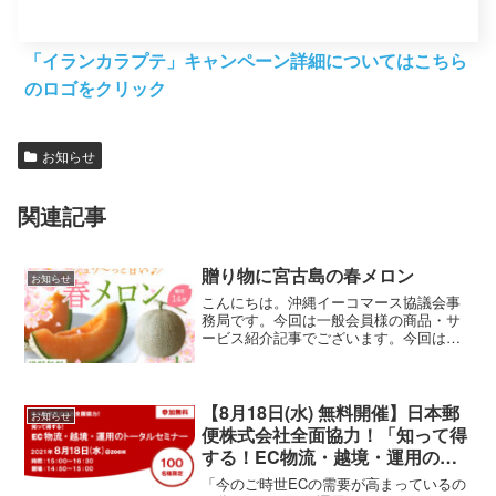
「イランカラプテ」キャンペーン詳細についてはこちら
のロゴをクリック
お知らせ
関連記事
贈り物に宮古島の春メロン
お知らせ
こんにちは。沖縄イーコマース協議会事
務局です。今回は一般会員様の商品・サ
ービス紹介記事でございます。今回は琉
球マルシェ様より「宮古島の春メロン」
のご紹介をいただきました。大切な方へ
の贈り物に宮古島の「春メロン」誰に贈
っても喜ばれるといえば、...
【8月18日(水) 無料開催】日本郵
お知らせ
便株式会社全面協力！「知って得
する！EC物流・越境・運用のト
ータルセミナー」
「今のご時世ECの需要が高まっているの