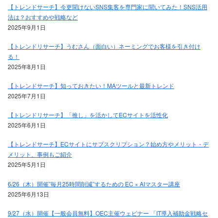
【トレンドサーチ】今更聞けないSNS集客を専門家に聞いてみた！SNS活用
法は？おすすめや戦略など
2025年9月1日
【トレンドリサーチ】うむさん（面白い）ネーミングでお客様を引き付け
る！
2025年8月1日
【トレンドサーチ】知っておきたい！MAツールと最新トレンド
2025年7月1日
【トレンドリサーチ】「推し」を活かしてECサイトを活性化
2025年6月1日
【トレンドサーチ】ECサイトにサブスクリプション？始め方やメリット・デ
メリット、事例もご紹介
2025年5月1日
6/26（木）開催”毎月25時間削減”するための EC × AIマスター講座
2025年6月13日
9/27（水）開催【一般会員無料】OEC主催ウェビナー 「IT導入補助金戦略セ