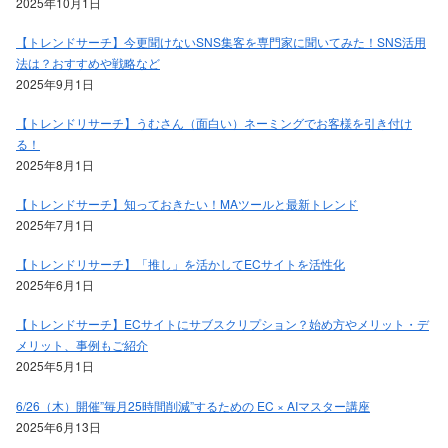
2025年10月1日
【トレンドサーチ】今更聞けないSNS集客を専門家に聞いてみた！SNS活用
法は？おすすめや戦略など
2025年9月1日
【トレンドリサーチ】うむさん（面白い）ネーミングでお客様を引き付け
る！
2025年8月1日
【トレンドサーチ】知っておきたい！MAツールと最新トレンド
2025年7月1日
【トレンドリサーチ】「推し」を活かしてECサイトを活性化
2025年6月1日
【トレンドサーチ】ECサイトにサブスクリプション？始め方やメリット・デ
メリット、事例もご紹介
2025年5月1日
6/26（木）開催”毎月25時間削減”するための EC × AIマスター講座
2025年6月13日