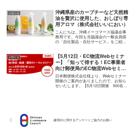
オンラインにて開催予定でございます。
いよいよ来週火曜日開催と近づいてまい
沖縄県産のカーブチーなど天然精
りました。今年は当協議会も新体制にな
お知らせ
り新代表理事が津島航...
油を贅沢に使用した、おしぼり専
用アロマ（株式会社いいにおい）
こんにちは。沖縄イーコマース協議会事
務局です。今回も当協議会の一般会員様
の「自社製品・自社サービス」をご紹介
させて頂きます。今回は株式会社いいに
おい様より『天然精油を贅沢に使用し
【5月12日・EC物流Webセミナ
た、おしぼり専用アロマ』のご紹介です
お知らせ
ホテルのラウンジや飲食店の...
ー】「知って得する！EC事業者
向け郵便局のEC物流Webセミナ
ー」
日本郵便株式会社様より、Webセミナー
開催のご案内がありましたので、お知ら
せいたします。【5月12日開催 500名様
限定のWebセミナー】 Amazonにおける
売上向上のポイント、EC市場のトレンド
やEC物流改善方法をお伝えいたします！
越境ECに関するアンケートご協力のお願い