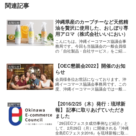
関連記事
沖縄県産のカーブチーなど天然精
お知らせ
油を贅沢に使用した、おしぼり専
用アロマ（株式会社いいにおい）
こんにちは。沖縄イーコマース協議会事
務局です。今回も当協議会の一般会員様
の「自社製品・自社サービス」をご紹介
させて頂きます。今回は株式会社いいに
おい様より『天然精油を贅沢に使用し
【OEC懇親会2022】開催のお知
た、おしぼり専用アロマ』のご紹介です
お知らせ
ホテルのラウンジや飲食店の...
らせ
会員様各位お世話になっております。沖
縄イーコマース協議会事務局です。この
度、沖縄イーコマース協議会では一般会
員様、賛助会員様とのつながりを強めて
今後もより良い連携が取れるよう下記の
【2016/2/25（木）発行：琉球新
日程で懇親会を企画させていただきまし
お知らせ
た。つきましては、下記の...
報】 記事に取りあげていただき
ました
「29日ECフェスタ成功事例など紹介」と
して、2月29日（月）に開催される『沖縄
全島ECフェスタ2016』を琉球新報に取り