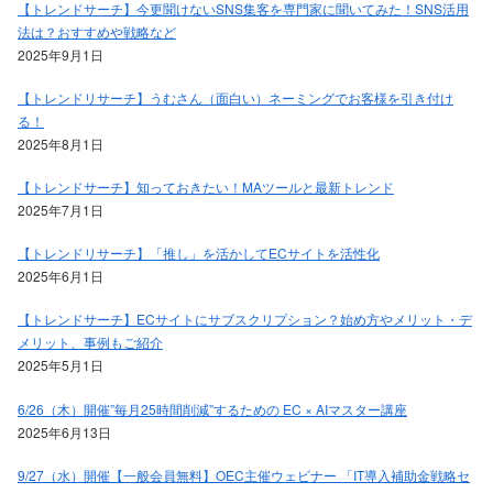
【トレンドサーチ】今更聞けないSNS集客を専門家に聞いてみた！SNS活用
法は？おすすめや戦略など
2025年9月1日
【トレンドリサーチ】うむさん（面白い）ネーミングでお客様を引き付け
る！
2025年8月1日
【トレンドサーチ】知っておきたい！MAツールと最新トレンド
2025年7月1日
【トレンドリサーチ】「推し」を活かしてECサイトを活性化
2025年6月1日
【トレンドサーチ】ECサイトにサブスクリプション？始め方やメリット・デ
メリット、事例もご紹介
2025年5月1日
6/26（木）開催”毎月25時間削減”するための EC × AIマスター講座
2025年6月13日
9/27（水）開催【一般会員無料】OEC主催ウェビナー 「IT導入補助金戦略セ