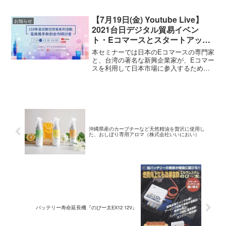
上げていただきました。
【7月19日(金) Youtube Live】
お知らせ
2021台日デジタル貿易イベン
ト・Eコマースとスタートアップ
連携セミナー
本セミナーでは日本のEコマースの専門家
と、台湾の著名な新興企業家が、Eコマー
スを利用して日本市場に参入するための
経験とノウハウについてお話しします。
沖縄県産のカーブチーなど天然精油を贅沢に使用し
た、おしぼり専用アロマ（株式会社いいにおい）
バッテリー寿命延長機『のびー太EX12 12V』