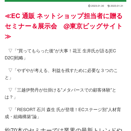
2023.01.30
2023.01.31
≪EC 通販 ネットショップ担当者に贈る
セミナー＆展示会 @東京ビッグサイト
≫
▽「”買ってもらった後”が大事！花王 生井氏が語る[EC
D2C]戦略」
▽「やずやが考える、利益を残すために必要な３つのこ
と」
▽「三越伊勢丹が仕掛ける”メタバースでの顧客体験”と
は？」
▽「RESORT 石川 森生 氏が登壇！ECステージ別”人材育
成・組織構築”論」
約70本のセミナーでは業界の最新トレンドや