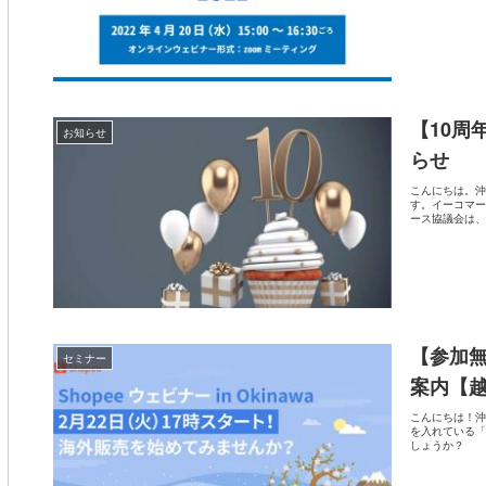
【10周
お知らせ
らせ
こんにちは。沖
す。イーコマー
ース協議会は、
【参加無
セミナー
案内【越
こんにちは！沖
を入れている「
しょうか？