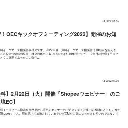
2022.04.15
年！OECキックオフミーティング2022】開催のお知
縄イーコマース協議会事務局です。2022年度、沖縄イーコマース協議会は10期目を迎えま
スに役立つ情報の発信、機会の創出に取り組んできた10年間でした。10年目の沖縄イーコマ
とくに激動であったこの数年...
2022.04.05
料】2月22日（火）開催「Shopeeウェビナー」のご
境EC】
縄イーコマース協議会事務局から注目のセミナーのご紹介です！沖縄での展開にとてもチカラ
Shopee」さん。現在県内で放映されているテレビCMをご覧になった方も多いのではないで