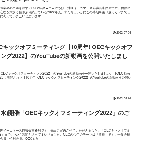
ス業界の命運を決する2022年夏★こんにちは、沖縄イーコマース協議会事務局です。物価の
心理を大きく揺さぶり続けている2022年夏。私たちはいかにこの時期を乗り越えるべきでし
に考えていきたいと思います...
2022.07.04
ECキックオフミーティング【10周年! OECキックオフ
ング2022】のYouTubeの新動画を公開いたしまし
周年! OECキックオフミーティング2022】のYouTubeの新動画を公開いたしました。【OEC動画
20に開催された【10周年! OECキックオフミーティング2022】のYouTubeの新動画を公開い
2022.05.16
日(水)開催「OECキックオフミーティング2022」のご
縄イーコマース協議会事務局です。先日ご案内させていただきました、「OECキックオフミ
22」まで、あと1週間と迫ってまいりました。OECの今年のテーマは「連携」です。一般会員
員、特別会員、OECを取...