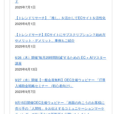
ド
2025年7月1日
【トレンドリサーチ】「推し」を活かしてECサイトを活性化
2025年6月1日
【トレンドサーチ】ECサイトにサブスクリプション？始め方
やメリット・デメリット、事例もご紹介
2025年5月1日
6/26（木）開催”毎月25時間削減”するための EC × AIマスター
講座
2025年6月13日
9/27（水）開催【一般会員無料】OEC主催ウェビナー 「IT導
入補助金戦略セミナー (初心者向け)」
2023年9月7日
9月15日開催OEC主催ウェビナー 「画面の向こうのお客様に
売り手の「人間性」をお伝えするコミュニケーションマーケ