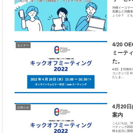
沖縄イーコマー
高騰など消費者
ょうか？ とも
4/20 O
セミナー
ミーティ
た。
4/20 【10
コンテンツ】4/
たしま...
4月20
お知らせ
案内
こんにちは。沖
ーティング20
様を起点に賛助会