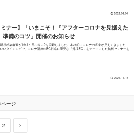
2022.03.04
セミナー】「いまこそ！『アフターコロナを見据えた
』準備のコツ」開催のお知らせ
新規感染者数が1年4ヶ月ぶりに0を記録しました。本格的にコロナの収束が見えてきました
いいタイミングで、コロナ禍後のEC戦略に重要な「越境EC」をテーマにした無料セミナーを
2021.11.15
のページ
次
2