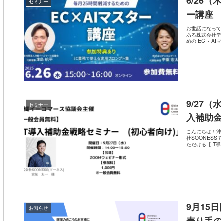
6/26（
セミナー
ー講座
お世話になって
ある株式会社デ
めの EC × AI
9/27
セミナー
入補助金
こんにちは！沖
社SOONES
ただける【IT導
9月15
お知らせ
売り手