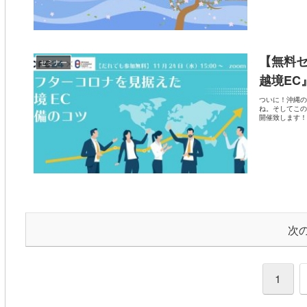
【無料
セミナー
越境EC
ついに！沖縄の
ね。そしてこの
開催致します！
次
1