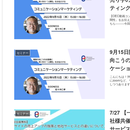
ティング
【OEC動画コ
間性」をお伝え
ちら----------
9月15
セミナー
向こう
ケーシ
こんにちは！沖
にzoomなど
しつつあります
7/27
セミナー
社様共催
サービ