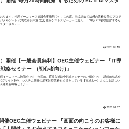
木）開催”毎月25時間削減”するための EC × AIマスタ
おります。沖縄イーコマース協議会事務局です。この度、当協議会ではAIの業務改善のプロで
ジタルゲート 代表取締役中重 宏太 様をゲストスピーカーに迎え、「"毎月25時間削減"するた
マスター講座」...
2025.06.13
（水）開催【一般会員無料】OEC主催ウェビナー 「IT導
戦略セミナー (初心者向け)」
縄イーコマース協議会です！今回は、IT導入補助金戦略セミナーのご紹介です！講師は株式会
SでECサイト制作、システム開発の顧客対応業務を担当をしている【宮城太一】さんにお話しい
入補助金戦略セミナー ...
2023.09.07
日開催OEC主催ウェビナー 「画面の向こうのお客様に
の「人間性」をお伝えするコミュニケーションマーケ