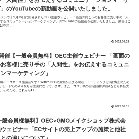
」のYouTubeの新動画を公開いたしました。
ンテンツ】9月15日に開催されたOEC主催ウェビナー「画面の向こうのお客様に売り手の「人
するコミュニケーションマーケティング」のYouTubeの新動画を公開いたしました。動画はこ
今回は株式...
2022.09.23
日開催【一般会員無料】OEC主催ウェビナー 「画面の
のお客様に売り手の「人間性」をお伝えするコミュニ
ョンマーケティング」
縄イーコマース協議会です！Withコロナの風潮が広まる現在、ミーティングは3密防止のため
、リモートでのやり取りが主流になっています。また、コロナ禍の自宅自粛や制限なども再拡大
。そのため、これからEC...
2022.08.15
 【一般会員様無料】OEC×GMOメイクショップ株式会
ウェビナー「ECサイトの売上アップの施策と他社
スとの違いについて」