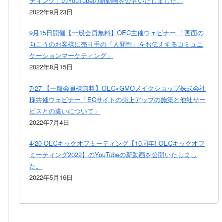
ティング」のYouTubeの新動画を公開いたしました。
2022年9月23日
9月15日開催【一般会員無料】OEC主催ウェビナー 「画面の
向こうのお客様に売り手の「人間性」をお伝えするコミュニ
ケーションマーケティング」
2022年8月15日
7/27 【一般会員様無料】OEC×GMOメイクショップ株式会社
様共催ウェビナー「ECサイトの売上アップの施策と他社サー
ビスとの違いについて」
2022年7月4日
4/20 OECキックオフミーティング【10周年! OECキックオフ
ミーティング2022】のYouTubeの新動画を公開いたしまし
た。
2022年5月16日