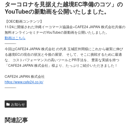
ターコロナを見据えた越境EC準備のコツ」の
YouTubeの新動画を公開いたしました。
【OEC動画コンテンツ】
11/24に開催された沖縄イーコマース協議会×CAFE24 JAPAN 株式会社共催の
無料オンラインセミナーのYouTubeの新動画を公開いたしました。
動画はこちら
———-
今回はCAFE24 JAPAN 株式会社 の代表 玉城匠外間様にこれから確実に伸び
る越境ECの現在の状況と今後の展望、 そして、そこに挑戦するために最適
な、 コストパフォーマンスの高いツールとPR手法を、 豊富な実績を持つ
「CAFE24 JAPAN 株式会社」様より、たっぷりご紹介いただきました！
CAFE24 JAPAN 株式会社
https://www.cafe24.co.jp/
———-
お知らせ
関連記事