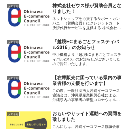
株式会社ゼウス様が賛助会員とな
お知らせ
りました！
ネットショップを応援するサポートカン
パニー（賛助会員）にクレジットカード
決済代行サービスを提供する 株式会社ゼ
ウス様を追加しました！ ご協力ありがと
うございます！
「越境ECまるごとフェスティバ
お知らせ
ル2016」のお知らせ
中小機構より「越境ECまるごとフェステ
ィバル2016」のお知らせがございました
ので告知いたします。
【在庫販売に困っている県内の事
お知らせ
業者様の支援を行います】
この度、一般社団法人沖縄イーコマース
協議会は、沖縄県産業振興公社による、
沖縄県内の事業者の新型コロナウィルス
感染症拡大による販売不振の緊急対策と
して「結ま～るプロジェクト」に運営ボ
おもいやりライト運動への賛同を
ランティアとして参画することとなりま
お知らせ
した。
致しました
こんにちは。沖縄イーコマース協議会事