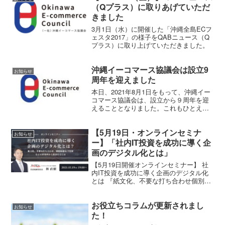
（Qプラス）に取りあげていただ
きました
3月1日（水）に開催した「沖縄全島ECフ
ェスタ2017」の様子をQABニュース（Q
プラス）に取り上げていただきました。
沖縄イーコマース協議会は設立9
お知らせ
周年を迎えました
本日、2021年8月1日をもって、沖縄イー
コマース協議会は、設立から９周年を迎
えることとなりました。これもひとえ
に、当協議会の趣旨にご賛同いただき今
日まで共に歩んでいただいたすべての会
【5月19日・オンラインセミナ
員の皆様のご支援のおかげです。心より
お知らせ
感謝申し上げます。
ー】「社内IT投資を成功に導く企
画のデジタル化とは」
【5月19日開催オンラインセミナー】 社
内IT投資を成功に導く企画のデジタル化
とは 『紙文化、不要な打ち合わせ個別最
適なIT投資などの非効率から脱却するに
は』
お役立ちコラムが更新されまし
お知らせ
た！