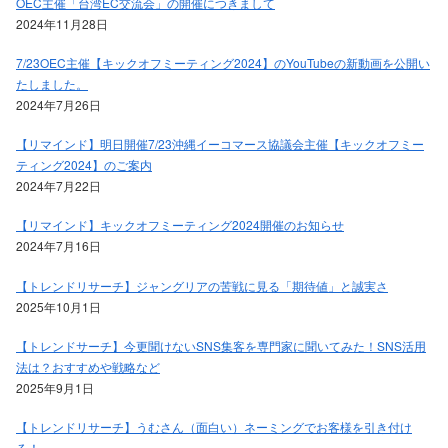
OEC主催「台湾EC交流会」の開催につきまして
2024年11月28日
7/23OEC主催【キックオフミーティング2024】のYouTubeの新動画を公開い
たしました。
2024年7月26日
【リマインド】明日開催7/23沖縄イーコマース協議会主催【キックオフミー
ティング2024】のご案内
2024年7月22日
【リマインド】キックオフミーティング2024開催のお知らせ
2024年7月16日
【トレンドリサーチ】ジャングリアの苦戦に見る「期待値」と誠実さ
2025年10月1日
【トレンドサーチ】今更聞けないSNS集客を専門家に聞いてみた！SNS活用
法は？おすすめや戦略など
2025年9月1日
【トレンドリサーチ】うむさん（面白い）ネーミングでお客様を引き付け
る！