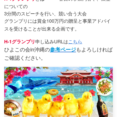
についての
3分間のスピーチを行い、競い合う大会
グランプリには賞金100万円の贈呈と事業アドバイ
スを受けることが出来る企画
です。
申し込みURLは
こちら
H-1グランプリ
ひよこの会in沖縄の
参考ページ
もよろしければ
ご確認ください。