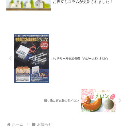
お役立ちコラムが更新されました！
バッテリー寿命延長機『のびー太EX12 12V』
贈り物に宮古島の春メロン
ホーム
お知らせ