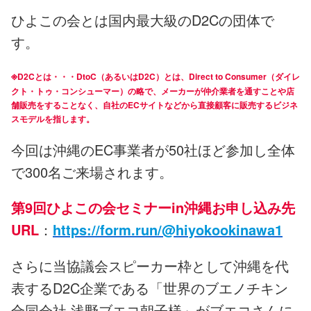
ひよこの会とは国内最大級のD2Cの団体で
す。
※
D2Cとは・・・DtoC（あるいはD2C）とは、Direct to Consumer（ダイレ
クト・トゥ・コンシューマー）の略で、メーカーが仲介業者を通すことや店
舗販売をすることなく、自社のECサイトなどから直接顧客に販売するビジネ
スモデルを指します。
今回は沖縄のEC事業者が50社ほど参加し全体
で300名ご来場されます。
第9回ひよこの会セミナーin沖縄お申し込み先
URL
：
https://form.run/@hiyokookinawa1
さらに当協議会スピーカー枠として沖縄を代
表するD2C企業である「世界のブエノチキン
合同会社 浅野ブエコ朝子様」がブエコさんに