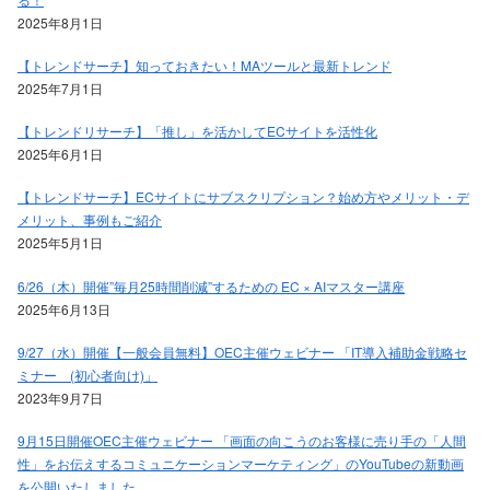
2025年8月1日
【トレンドサーチ】知っておきたい！MAツールと最新トレンド
2025年7月1日
【トレンドリサーチ】「推し」を活かしてECサイトを活性化
2025年6月1日
【トレンドサーチ】ECサイトにサブスクリプション？始め方やメリット・デ
メリット、事例もご紹介
2025年5月1日
6/26（木）開催”毎月25時間削減”するための EC × AIマスター講座
2025年6月13日
9/27（水）開催【一般会員無料】OEC主催ウェビナー 「IT導入補助金戦略セ
ミナー (初心者向け)」
2023年9月7日
9月15日開催OEC主催ウェビナー 「画面の向こうのお客様に売り手の「人間
性」をお伝えするコミュニケーションマーケティング」のYouTubeの新動画
を公開いたしました。