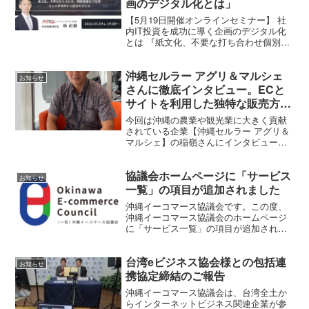
画のデジタル化とは」
【5月19日開催オンラインセミナー】 社
内IT投資を成功に導く企画のデジタル化
とは 『紙文化、不要な打ち合わせ個別最
適なIT投資などの非効率から脱却するに
は』
沖縄セルラー アグリ＆マルシェ
お知らせ
さんに徹底インタビュー。ECと
サイトを利用した独特な販売方法
についてや独自の技術についても
今回は沖縄の農業や観光業に大きく貢献
お伺いしました。
されている企業【沖縄セルラー アグリ＆
マルシェ】の稲嶺さんにインタビューし
ました！沖縄セルラーという通信事業か
ら分社し、今では沖縄には欠かせないEC
協議会ホームページに「サービス
の一つとなった【沖縄セルラー アグリ＆
お知らせ
マルシェ】さん。現...
一覧」の項目が追加されました
沖縄イーコマース協議会です。この度、
沖縄イーコマース協議会のホームページ
に「サービス一覧」の項目が追加されま
した。一般会員様、賛助会員様へのサー
ビスの内容をより分かりやすくまとめま
台湾eビジネス協会様との包括連
したので、一目でご確認いただけます。
お知らせ
今後とも沖縄イーコマース...
携協定締結のご報告
沖縄イーコマース協議会は、台湾全土か
らインターネットビジネス関連企業が参