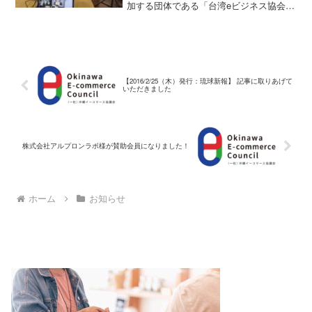
加する団体である「台湾eビジネス協会」
様と包括連携協定を締結する運びとなり
ましたので、ご報告させていただきま
す。
【2016/2/25（木）発行：琉球新報】 記事に取りあげて
いただきました
株式会社アルプロンラボ様が賛助会員になりました！
ホーム
お知らせ