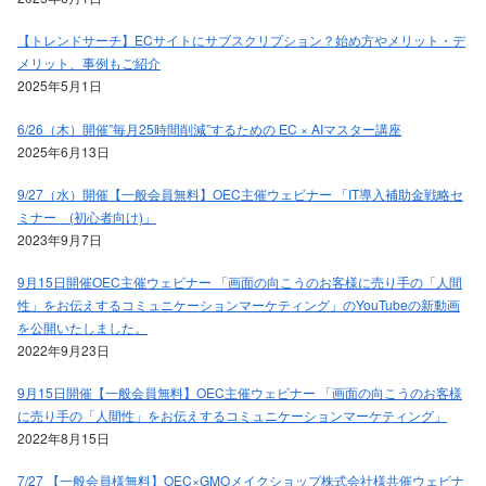
【トレンドサーチ】ECサイトにサブスクリプション？始め方やメリット・デ
メリット、事例もご紹介
2025年5月1日
6/26（木）開催”毎月25時間削減”するための EC × AIマスター講座
2025年6月13日
9/27（水）開催【一般会員無料】OEC主催ウェビナー 「IT導入補助金戦略セ
ミナー (初心者向け)」
2023年9月7日
9月15日開催OEC主催ウェビナー 「画面の向こうのお客様に売り手の「人間
性」をお伝えするコミュニケーションマーケティング」のYouTubeの新動画
を公開いたしました。
2022年9月23日
9月15日開催【一般会員無料】OEC主催ウェビナー 「画面の向こうのお客様
に売り手の「人間性」をお伝えするコミュニケーションマーケティング」
2022年8月15日
7/27 【一般会員様無料】OEC×GMOメイクショップ株式会社様共催ウェビナ