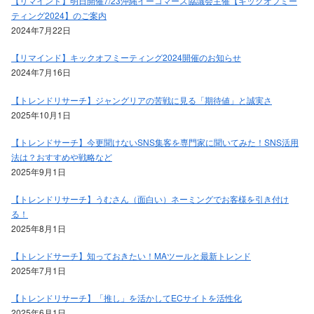
【リマインド】明日開催7/23沖縄イーコマース協議会主催【キックオフミー
ティング2024】のご案内
2024年7月22日
【リマインド】キックオフミーティング2024開催のお知らせ
2024年7月16日
【トレンドリサーチ】ジャングリアの苦戦に見る「期待値」と誠実さ
2025年10月1日
【トレンドサーチ】今更聞けないSNS集客を専門家に聞いてみた！SNS活用
法は？おすすめや戦略など
2025年9月1日
【トレンドリサーチ】うむさん（面白い）ネーミングでお客様を引き付け
る！
2025年8月1日
【トレンドサーチ】知っておきたい！MAツールと最新トレンド
2025年7月1日
【トレンドリサーチ】「推し」を活かしてECサイトを活性化
2025年6月1日