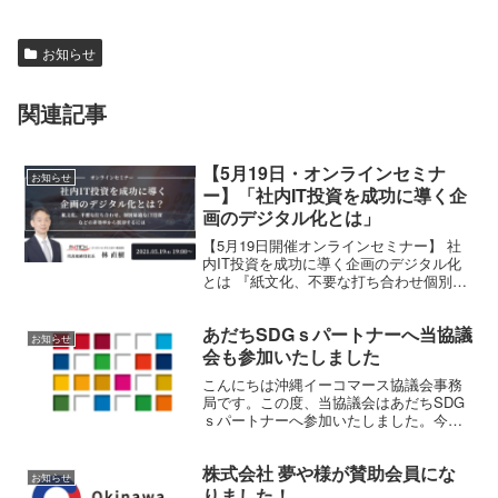
お知らせ
関連記事
【5月19日・オンラインセミナ
お知らせ
ー】「社内IT投資を成功に導く企
画のデジタル化とは」
【5月19日開催オンラインセミナー】 社
内IT投資を成功に導く企画のデジタル化
とは 『紙文化、不要な打ち合わせ個別最
適なIT投資などの非効率から脱却するに
は』
あだちSDGｓパートナーへ当協議
お知らせ
会も参加いたしました
こんにちは沖縄イーコマース協議会事務
局です。この度、当協議会はあだちSDG
ｓパートナーへ参加いたしました。今後
もSDGｓについて学び、実践していきま
す。足立区SDGs未来都市とは2022年、
株式会社 夢や様が賛助会員にな
足立区はSDGs未来都市＋自治体SDGsモ
お知らせ
デル事業...
りました！