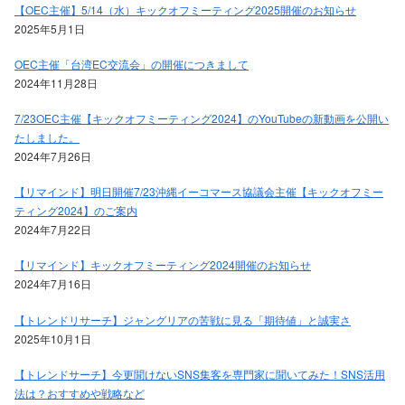
【OEC主催】5/14（水）キックオフミーティング2025開催のお知らせ
2025年5月1日
OEC主催「台湾EC交流会」の開催につきまして
2024年11月28日
7/23OEC主催【キックオフミーティング2024】のYouTubeの新動画を公開い
たしました。
2024年7月26日
【リマインド】明日開催7/23沖縄イーコマース協議会主催【キックオフミー
ティング2024】のご案内
2024年7月22日
【リマインド】キックオフミーティング2024開催のお知らせ
2024年7月16日
【トレンドリサーチ】ジャングリアの苦戦に見る「期待値」と誠実さ
2025年10月1日
【トレンドサーチ】今更聞けないSNS集客を専門家に聞いてみた！SNS活用
法は？おすすめや戦略など