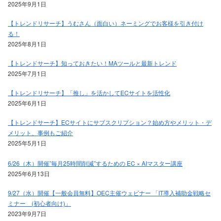
2025年9月1日
【トレンドリサーチ】うむさん（面白い）ネーミングでお客様を引き付け
る！
2025年8月1日
【トレンドサーチ】知っておきたい！MAツールと最新トレンド
2025年7月1日
【トレンドリサーチ】「推し」を活かしてECサイトを活性化
2025年6月1日
【トレンドサーチ】ECサイトにサブスクリプション？始め方やメリット・デ
メリット、事例もご紹介
2025年5月1日
6/26（木）開催”毎月25時間削減”するための EC × AIマスター講座
2025年6月13日
9/27（水）開催【一般会員無料】OEC主催ウェビナー 「IT導入補助金戦略セ
ミナー (初心者向け)」
2023年9月7日