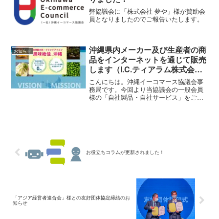
弊協議会に「株式会社 夢や」様が賛助会
員となりましたのでご報告いたします。
沖縄県内メーカー及び生産者の商
お知らせ
品をインターネットを通じて販売
します（I.C.ティアラム株式会
社）
こんにちは。沖縄イーコマース協議会事
務局です。今回より当協議会の一般会員
様の「自社製品・自社サービス」をご紹
介させて頂きます。第一回目は、I.C.ティ
アラム株式会社様をご紹介させていただ
きます。沖縄の素材の素晴らしさやポテ
ンシャルの高さに惹...
お役立ちコラムが更新されました！
「アジア経営者連合会」様との友好団体協定締結のお
知らせ