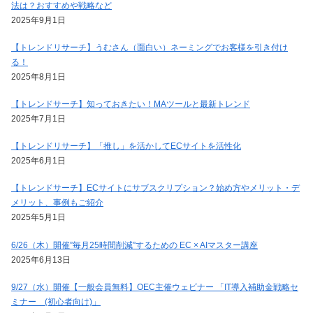
法は？おすすめや戦略など
2025年9月1日
【トレンドリサーチ】うむさん（面白い）ネーミングでお客様を引き付け
る！
2025年8月1日
【トレンドサーチ】知っておきたい！MAツールと最新トレンド
2025年7月1日
【トレンドリサーチ】「推し」を活かしてECサイトを活性化
2025年6月1日
【トレンドサーチ】ECサイトにサブスクリプション？始め方やメリット・デ
メリット、事例もご紹介
2025年5月1日
6/26（木）開催”毎月25時間削減”するための EC × AIマスター講座
2025年6月13日
9/27（水）開催【一般会員無料】OEC主催ウェビナー 「IT導入補助金戦略セ
ミナー (初心者向け)」