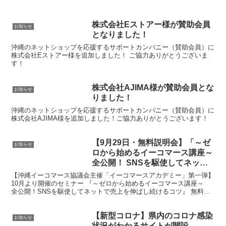
株式会社Eストアー様が賛助会員
お知らせ
となりました！
沖縄のネットショップを応援するサポートカンパニー（賛助会員）に
株式会社Eストアー様を追加しました！ ご協力ありがとうございま
す！
株式会社AJIMA様が賛助会員とな
お知らせ
りました！
沖縄のネットショップを応援するサポートカンパニー（賛助会員）に
株式会社AJIMA様を追加しました！ご協力ありがとうございます！
【9月29日・無料説明会】「～ゼ
お知らせ
ロから始めるイーコマース講座～
全公開！ SNSを駆使してネット
で売上を伸ばし続けるコツ」
【沖縄イーコマース協議会主催「イーコマースアカデミー」第一弾】
10月より開催のセミナー 『～ゼロから始めるイーコマース講座～
全公開！SNSを駆使してネットで売上を伸ばし続けるコツ』 無料説
明会 SNS の活用はイーコマース事業を展開する上で重要なポイント
の一つとなってきました。
【新型コロナ】県内のコロナ感染
お知らせ
状況がわかるサイトが開設