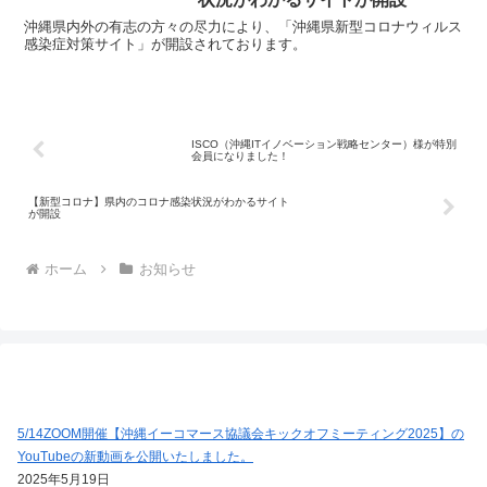
沖縄県内外の有志の方々の尽力により、「沖縄県新型コロナウィルス
感染症対策サイト」が開設されております。
ISCO（沖縄ITイノベーション戦略センター）様が特別
会員になりました！
【新型コロナ】県内のコロナ感染状況がわかるサイト
が開設
ホーム
お知らせ
5/14ZOOM開催【沖縄イーコマース協議会キックオフミーティング2025】の
YouTubeの新動画を公開いたしました。
2025年5月19日