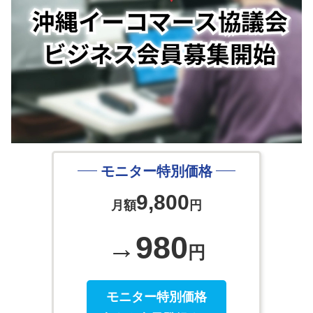
モニター特別価格
9,800
月額
円
980
→
円
モニター特別価格