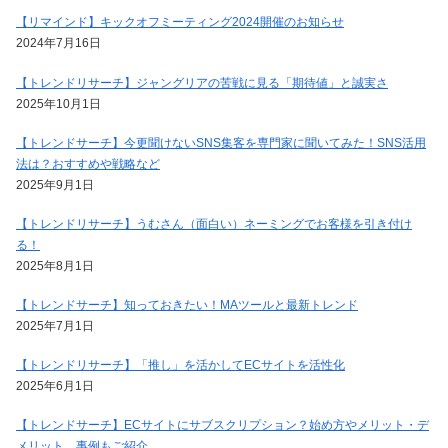
【リマインド】キックオフミーティング2024開催のお知らせ
2024年7月16日
【トレンドリサーチ】ジャングリアの苦戦に見る「期待値」と誠実さ
2025年10月1日
【トレンドサーチ】今更聞けないSNS集客を専門家に聞いてみた！SNS活用
法は？おすすめや戦略など
2025年9月1日
【トレンドリサーチ】うむさん（面白い）ネーミングでお客様を引き付け
る！
2025年8月1日
【トレンドサーチ】知っておきたい！MAツールと最新トレンド
2025年7月1日
【トレンドリサーチ】「推し」を活かしてECサイトを活性化
2025年6月1日
【トレンドサーチ】ECサイトにサブスクリプション？始め方やメリット・デ
メリット、事例もご紹介