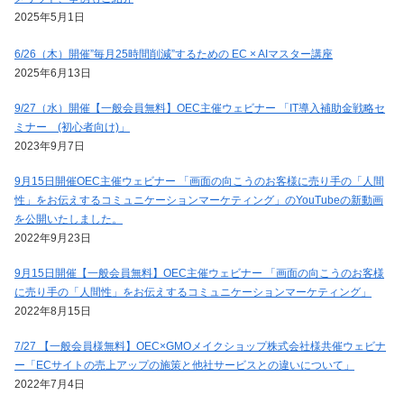
2025年5月1日
6/26（木）開催”毎月25時間削減”するための EC × AIマスター講座
2025年6月13日
9/27（水）開催【一般会員無料】OEC主催ウェビナー 「IT導入補助金戦略セ
ミナー (初心者向け)」
2023年9月7日
9月15日開催OEC主催ウェビナー 「画面の向こうのお客様に売り手の「人間
性」をお伝えするコミュニケーションマーケティング」のYouTubeの新動画
を公開いたしました。
2022年9月23日
9月15日開催【一般会員無料】OEC主催ウェビナー 「画面の向こうのお客様
に売り手の「人間性」をお伝えするコミュニケーションマーケティング」
2022年8月15日
7/27 【一般会員様無料】OEC×GMOメイクショップ株式会社様共催ウェビナ
ー「ECサイトの売上アップの施策と他社サービスとの違いについて」
2022年7月4日