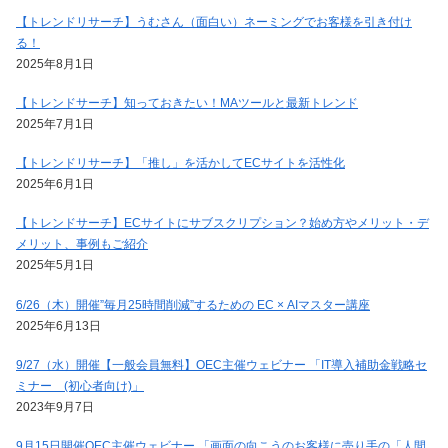
【トレンドリサーチ】うむさん（面白い）ネーミングでお客様を引き付け
る！
2025年8月1日
【トレンドサーチ】知っておきたい！MAツールと最新トレンド
2025年7月1日
【トレンドリサーチ】「推し」を活かしてECサイトを活性化
2025年6月1日
【トレンドサーチ】ECサイトにサブスクリプション？始め方やメリット・デ
メリット、事例もご紹介
2025年5月1日
6/26（木）開催”毎月25時間削減”するための EC × AIマスター講座
2025年6月13日
9/27（水）開催【一般会員無料】OEC主催ウェビナー 「IT導入補助金戦略セ
ミナー (初心者向け)」
2023年9月7日
9月15日開催OEC主催ウェビナー 「画面の向こうのお客様に売り手の「人間