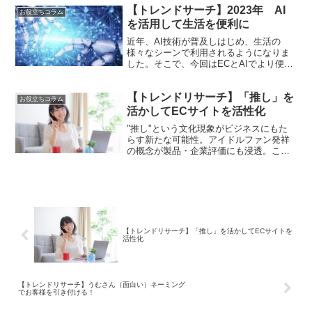
トもあれば、質問を通じて機械学習をす
【トレンドサーチ】2023年 AI
な方法を一挙ご紹介します！商品の知名
お役立ちコラム
るものもあります。資料請求も無料でで
度向上を図るのに効果的な方...
を活用して生活を便利に
きますので、ぜひお気軽に資料を取りよ
近年、AI技術が普及しはじめ、生活の
せてみてください。
様々なシーンで利用されるようになりま
した。そこで、今回はECとAIでより便利
になった事例や活用法などをご紹介しま
す！
【トレンドリサーチ】「推し」を
お役立ちコラム
活かしてECサイトを活性化
"推し"という文化現象がビジネスにもた
らす新たな可能性。アイドルファン発祥
の概念が製品・企業評価にも浸透。この
消費者心理をECサイト活性化に活かす実
践的アプローチを解説します。
【トレンドリサーチ】「推し」を活かしてECサイトを
活性化
【トレンドリサーチ】うむさん（面白い）ネーミング
でお客様を引き付ける！