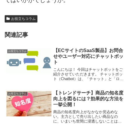
てはいかがでしょうか。
お役立ちコラム
関連記事
【ECサイトのSaaS製品】お問合
お役立ちコラム
せやユーザー対応にチャットボッ
ト
こんにちは！ 今回はチャットボットをご
紹介させていただきます。 チャットボッ
ト（Chatbot）は、「チャット」と「ロボ
ット」を掛け合わせた造語で、チャット
形式で自動返信するロボットのことで
【トレンドサーチ】商品の知名度
す。ユーザーからの問い合わせに自動で
お役立ちコラム
返信するため、特にECサイトやコールセ
向上を図るには？効果的な方法を
ンター、予約サイトなどの現場で導入さ
一挙公開！
れるケースが多くございます。 クラウド
サービスの形式で提供している会社が多
商品の知名度向上がなかなか見込めな
く、Webサイト上に導入できるものか
い。主力として売り出したい商品なの
ら、LINEなどのSNS上に設置するものが
に、いまいち世間に浸透しないことは、
あります。また、予め定められたシナリ
ECサイトを運営しているとよくある事で
オ通りに返信するタイプのチャットボッ
す。そこで今回は、知名度向上に効果的